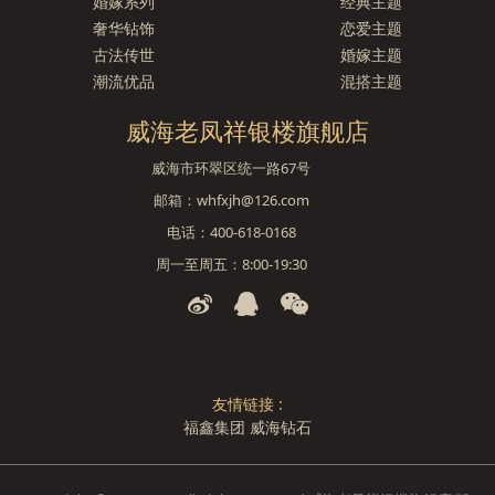
婚嫁系列
经典主题
奢华钻饰
恋爱主题
古法传世
婚嫁主题
潮流优品
混搭主题
威海老凤祥银楼旗舰店
威海市环翠区统一路67号
邮箱：whfxjh@126.com
电话：400-618-0168
周一至周五：8:00-19:30
友情链接 :
福鑫集团
威海钻石