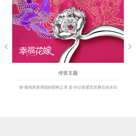
传世主题
韧-傲然风骨洒脱的阳刚之美 诺-许以挚爱坚若磐石的永恒