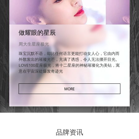
做耀眼的星辰
周大生星座极光
珠宝沉默不语，却比任何语言更能打动女人心，它由内而
外散发出的璀璨光芒，充满了诱惑，令人无法挪开目光。
LOVE100星座极光，将十二星座的神秘璀璨化为美钻，寓
意在宇宙深处爆发奇迹光
MORE
品牌资讯