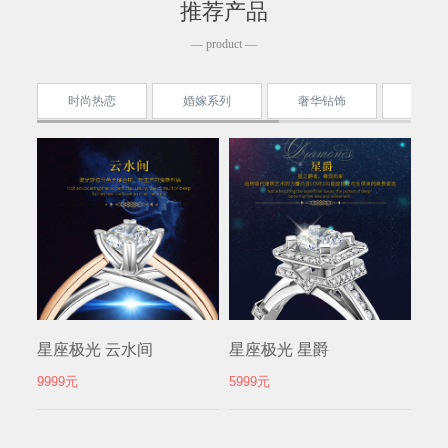
推荐产品
— product —
时尚热恋
婚嫁系列
奢华钻饰
古法
星座极光 云水间
星座极光 星爵
复
9999元
5999元
399